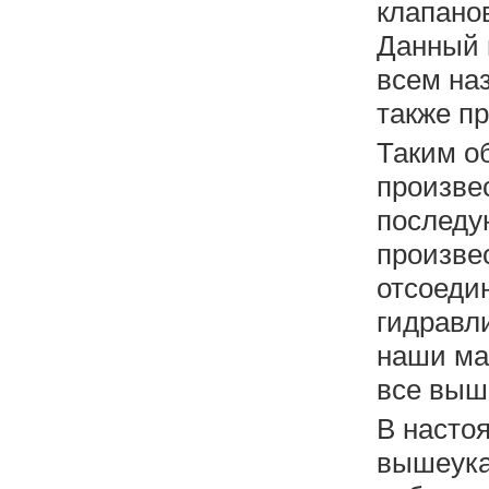
клапанов
Данный 
всем на
также п
Таким о
произвес
последу
произве
отсоеди
гидравли
наши ма
все выш
В насто
вышеука