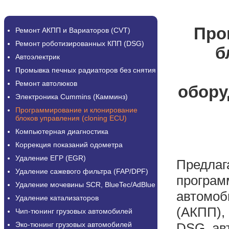
Про
Ремонт АКПП и Вариаторов (CVT)
Ремонт роботизированных КПП (DSG)
б
Автоэлектрик
Промывка печных радиаторов без снятия
Ремонт автолюков
обору
Электроника Cummins (Камминз)
Программирование и клонирование
блоков управления (cloning ECU)
Компьютерная диагностика
Коррекция показаний одометра
Удаление ЕГР (EGR)
Предлаг
Удаление сажевого фильтра (FAP/DPF)
програм
Удаление мочевины SCR, BlueTec/AdBlue
автомоб
Удаление катализаторов
(АКПП),
Чип-тюнинг грузовых автомобилей
Эко-тюнинг грузовых автомобилей
DSG, авт