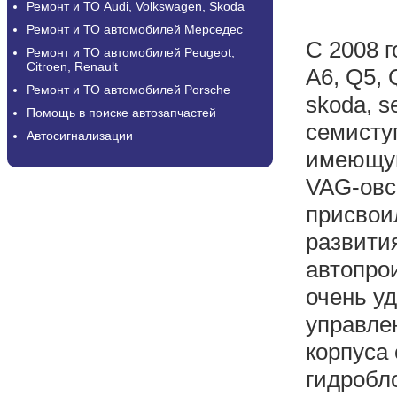
Ремонт и ТО Audi, Volkswagen, Skoda
Ремонт и ТО автомобилей Мерседес
С 2008 г
Ремонт и ТО автомобилей Peugeot,
Citroen, Renault
A6, Q5, 
Ремонт и ТО автомобилей Porsche
skoda, s
Помощь в поиске автозапчастей
семисту
Автосигнализации
имеющую
VAG-овс
присвои
развити
автопро
очень у
управлен
корпуса
гидробло