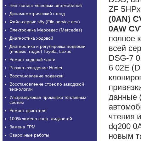
Чип-тюнинг легковых автомобилей
ZF 5HPxx
Динамометрический стенд
(0AN) CV
Файл-сервис эбу (File service ecu)
0AW CVT
Электроника Мерседес (Mercedes)
полное 
Диагностика ходовой
всей се
Диагностика и регулировка подвески
(пневмо, гидро) Toyota, Lexus
DSG-7 0
Ремонт ходовой части
6 02E (
Развал-схождение Hunter
клониро
Восстановление подвески
Восстановление стоек по заводской
привязки
технологии
данные 
Ультразвуковая промывка топливных
систем
автомоби
Ремонт двигателя
чтения и
100% замена спец. жидкостей
dq200 0
Замена ГРМ
новым т
Сварочные работы