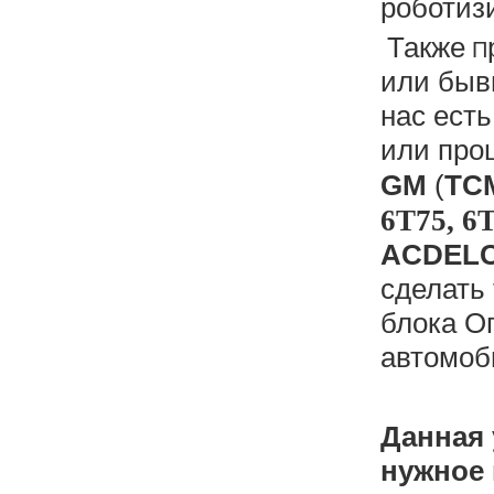
роботиз
Также
П
или бывш
нас ест
или про
GM
(
TCM
6T75, 6T
ACDEL
сделать
блока О
автомоб
Данная 
нужное 