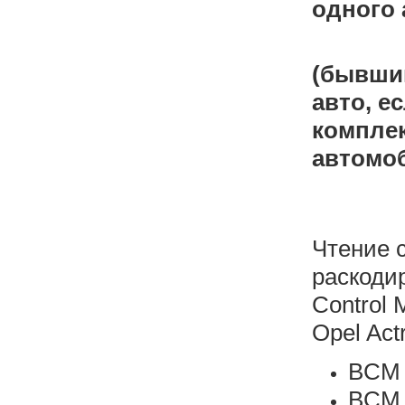
одного 
(бывший
авто, е
компле
автомо
Чтение с
раскоди
Control 
Opel Actr
BCM 
BCM 