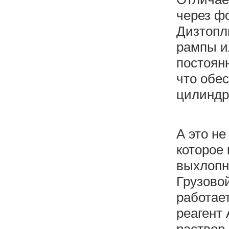
через ф
Дизтопл
рампы и
постоян
что обе
цилиндр
А это не
которое
выхлопну
Грузовой
работае
реагент