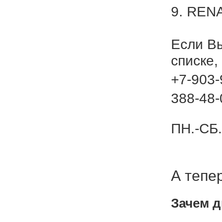
9. REN
Если В
списке,
+7-903-
388-48-
ПН.-СБ.
А тепе
Зачем д