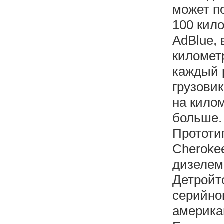
может по
100 кило
AdBlue, 
километр
каждый 
грузови
на килом
больше.
Прототи
Cheroke
дизелем
Детройт
серийно
америка