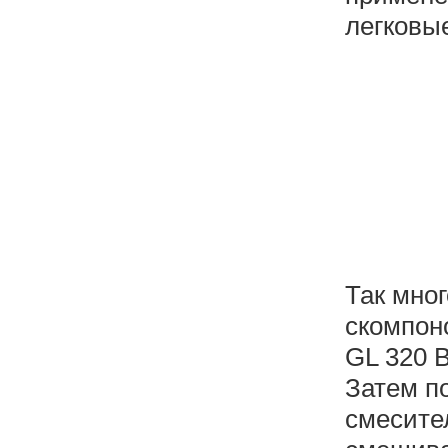
легковы
Так мно
скомпон
GL 320 B
Затем п
смесите