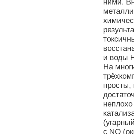
ними. В
металли
химичес
результ
токсичн
восстана
и воды 
На мног
трёхком
просты,
достаточ
неплохо 
катализ
(угарный
с NO (ок