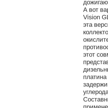
дожигаю
А вот в
Vision G
эта верс
коллект
окислит
противо
этот со
предста
дизельн
платина
задержи
углерода
Составн
примене