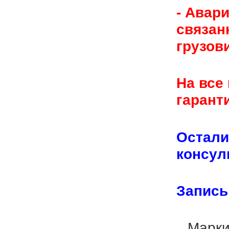
- Авар
связан
грузови
На все
гаранти
Остали
консул
Запись
Марки