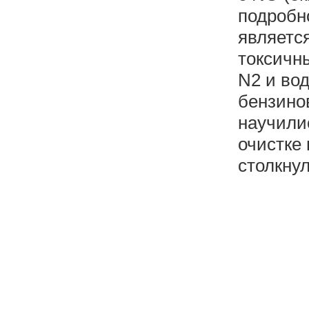
подробн
являетс
токсичны
N2 и вод
бензино
научили
очистке
столкну