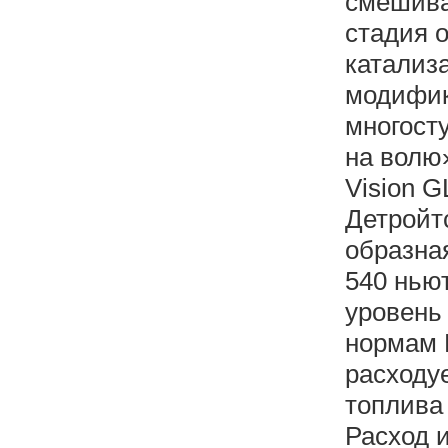
смешива
стадия 
катализа
модифик
многост
на волю
Vision G
Детройтс
образна
540 нью
уровень
нормам 
расходу
топлива 
Расход и