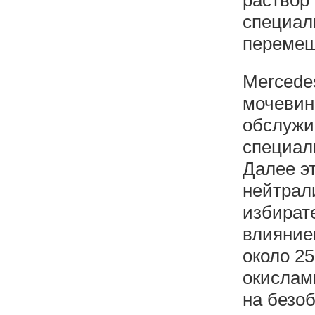
раствор
специаль
перемеш
Mercede
мочевин
обслужи
специал
Далее э
нейтрали
избират
влияние
около 2
окислами
на безоб