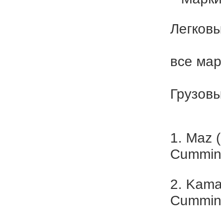
Легков
все мар
Грузовы
1. Maz 
Cummin
2. Kama
Cummin