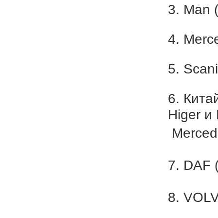
3. Man 
4. Merc
5. Scan
6. Кита
Higer и
Merced
7. DAF 
8. VOL