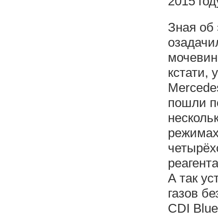
2015 год
Зная об 
озадачи
мочевин
кстати, 
Mercedes
пошли п
несколь
режимах
четырёх
реагента
А так у
газов б
CDI Blue