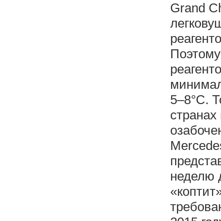
Grand Ch
легкову
реагент
Поэтому
реагенто
минимал
5–8°С. Т
странах
озабоче
Mercedes
представ
неделю 
«коптит»
требован