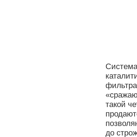
Система
каталит
фильтра
«сражаю
такой ч
продают
позволя
до стро