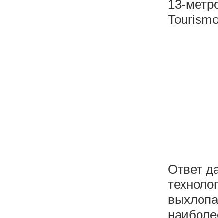
13-метр
Tourismo
Ответ д
технолог
выхлопа
наиболе