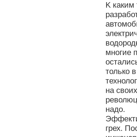
K каким
разрабо
автомоб
электри
водород
многие п
осталис
только 
техноло
на своих
революц
надо.
Эффекти
грех. П