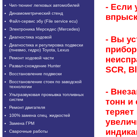
- Если
Чип-тюнинг легковых автомобилей
Динамометрический стенд
впрыск
Файл-сервис эбу (File service ecu)
Электроника Мерседес (Mercedes)
- Вы у
Диагностика ходовой
Диагностика и регулировка подвески
прибор
(пневмо, гидро) Toyota, Lexus
неиспр
Ремонт ходовой части
Развал-схождение Hunter
SCR, B
Восстановление подвески
Восстановление стоек по заводской
технологии
- Внеза
Ультразвуковая промывка топливных
тонн и
систем
Ремонт двигателя
теряет
100% замена спец. жидкостей
увелич
Замена ГРМ
индика
Сварочные работы