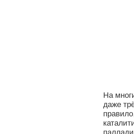
На мног
даже тр
правило
каталит
паллади