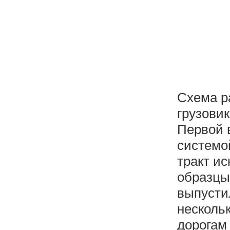
Схема р
грузовик
Первой 
системо
тракт и
образцы
выпустил
несколь
дорогам