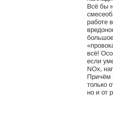
Всё бы н
смесеобр
работе 
вредонос
большое 
«провока
всё! Ос
если ум
NOx, нап
Причём 
только 
но и от 