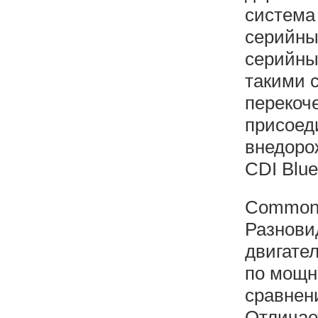
система
серийны
серийны
такими 
перекоче
присоед
внедоро
CDI Blue
Common 
Разнови
двигате
по мощн
сравнен
Отличае