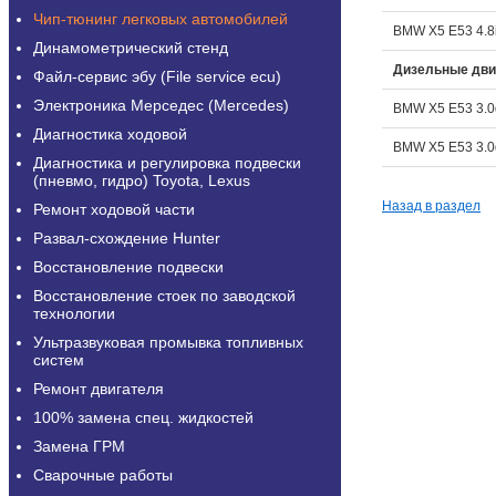
Чип-тюнинг легковых автомобилей
BMW X5 E53 4.8
Динамометрический стенд
Дизельные дви
Файл-сервис эбу (File service ecu)
Электроника Мерседес (Mercedes)
BMW X5 E53 3.0
Диагностика ходовой
BMW X5 E53 3.0
Диагностика и регулировка подвески
(пневмо, гидро) Toyota, Lexus
Назад в раздел
Ремонт ходовой части
Развал-схождение Hunter
Восстановление подвески
Восстановление стоек по заводской
технологии
Ультразвуковая промывка топливных
систем
Ремонт двигателя
100% замена спец. жидкостей
Замена ГРМ
Сварочные работы