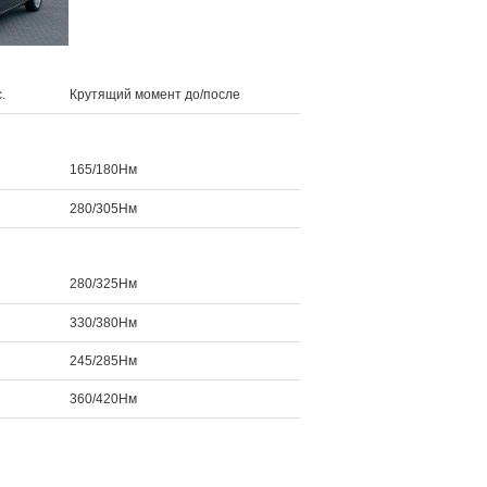
.
Крутящий момент до/после
165/180Нм
280/305Нм
280/325Нм
330/380Нм
245/285Нм
360/420Нм