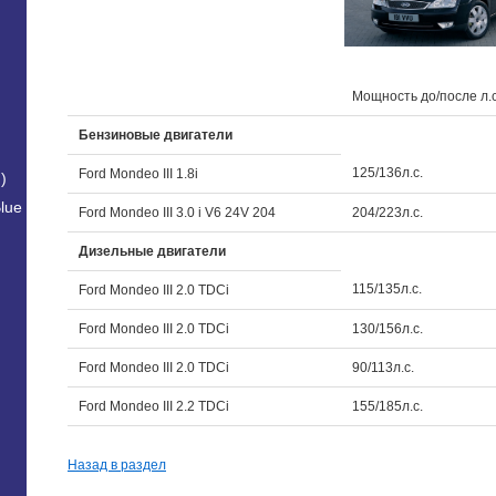
Мощность до/после л.с
Бензиновые двигатели
125/136л.с.
Ford Mondeo III 1.8i
)
lue
Ford Mondeo III 3.0 i V6 24V 204
204/223л.с.
Дизельные двигатели
115/135л.с.
Ford Mondeo III 2.0 TDCi
Ford Mondeo III 2.0 TDCi
130/156л.с.
Ford Mondeo III 2.0 TDCi
90/113л.с.
Ford Mondeo III 2.2 TDCi
155/185л.с.
Назад в раздел