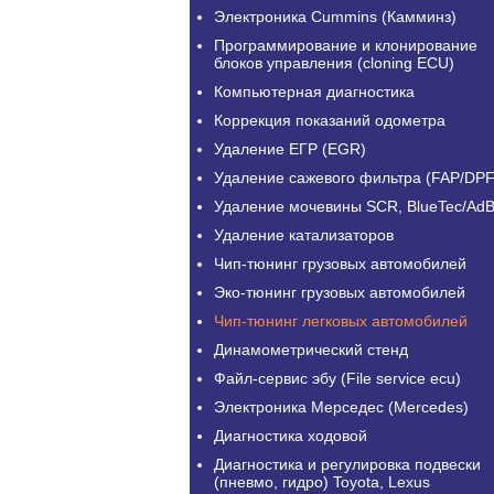
Электроника Cummins (Камминз)
Программирование и клонирование
блоков управления (cloning ECU)
Компьютерная диагностика
Коррекция показаний одометра
Удаление ЕГР (EGR)
Удаление сажевого фильтра (FAP/DPF
Удаление мочевины SCR, BlueTec/AdB
Удаление катализаторов
Чип-тюнинг грузовых автомобилей
Эко-тюнинг грузовых автомобилей
Чип-тюнинг легковых автомобилей
Динамометрический стенд
Файл-сервис эбу (File service ecu)
Электроника Мерседес (Mercedes)
Диагностика ходовой
Диагностика и регулировка подвески
(пневмо, гидро) Toyota, Lexus