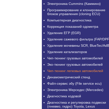
Электроника Cummins (Камминз)
Программирование и клонирование
блоков управления (cloning ECU)
Компьютерная диагностика
Коррекция показаний одометра
Удаление ЕГР (EGR)
Удаление сажевого фильтра (FAP/DPF
Удаление мочевины SCR, BlueTec/AdB
Удаление катализаторов
Чип-тюнинг грузовых автомобилей
Эко-тюнинг грузовых автомобилей
Чип-тюнинг легковых автомобилей
Динамометрический стенд
Файл-сервис эбу (File service ecu)
Электроника Мерседес (Mercedes)
Диагностика ходовой
Диагностика и регулировка подвески
(пневмо, гидро) Toyota, Lexus