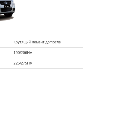
Крутящий момент до/после
190/206Нм
225/275Нм