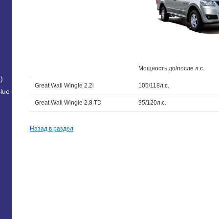
Мощность до/после л.с.
)
Great Wall Wingle 2.2i
105/118л.с.
lue
Great Wall Wingle 2.8 TD
95/120л.с.
Назад в раздел