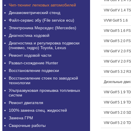
VW Golf V 1.4 TS
Чип-тюнинг легковых автомобилей
VW Golf V 1.4 TS
Динамометрический стенд
Файл-сервис эбу (File service ecu)
VVW Golf 5 1.6
Электроника Мерседес (Mercedes)
VW Golf 5 1.6 FS
Диагностика ходовой
VW Golf 5 2.0 FS
Диагностика и регулировка подвески
(пневмо, гидро) Toyota, Lexus
VW Golf V 2.0 FS
Ремонт ходовой части
VW Golf V 2.0 FS
Развал-схождение Hunter
Восстановление подвески
VW Golf 5 3.2 R
Восстановление стоек по заводской
Дизельные двиг
технологии
Ультразвуковая промывка топливных
VW Golf 5 1.9 TD
систем
Ремонт двигателя
VW Golf 5 1.9 TD
100% замена спец. жидкостей
VW Golf 5 2.0 SD
Замена ГРМ
VW Golf 5 2.0 TD
Сварочные работы