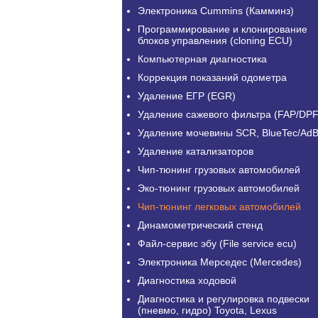
Электроника Cummins (Камминз)
Программирование и клонирование
блоков управления (cloning ECU)
Компьютерная диагностика
Коррекция показаний одометра
Удаление ЕГР (EGR)
Удаление сажевого фильтра (FAP/DPF
Удаление мочевины SCR, BlueTec/AdB
Удаление катализаторов
Чип-тюнинг грузовых автомобилей
Эко-тюнинг грузовых автомобилей
Чип-тюнинг легковых автомобилей
Динамометрический стенд
Файл-сервис эбу (File service ecu)
Электроника Мерседес (Mercedes)
Диагностика ходовой
Диагностика и регулировка подвески
(пневмо, гидро) Toyota, Lexus