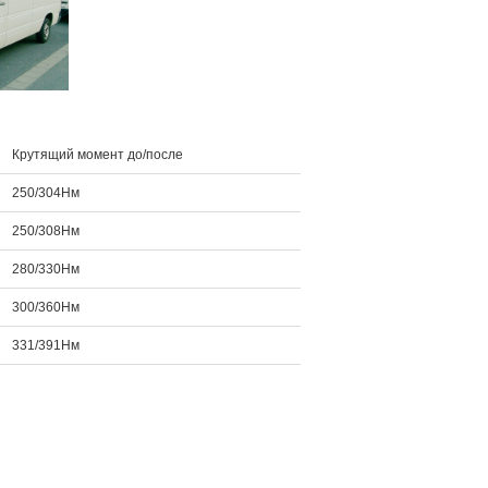
Крутящий момент до/после
250/304Нм
250/308Нм
280/330Нм
300/360Нм
331/391Нм