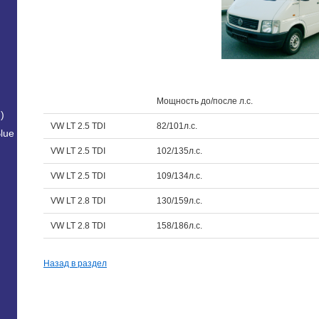
Мощность до/после л.с.
)
VW LT 2.5 TDI
82/101л.с.
lue
VW LT 2.5 TDI
102/135л.с.
VW LT 2.5 TDI
109/134л.с.
VW LT 2.8 TDI
130/159л.с.
VW LT 2.8 TDI
158/186л.с.
Назад в раздел