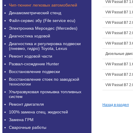
VW Passat B7 1.
Чип-тюнинг легковых автомобилей
VW Passat B7 1.
Динамометрический стенд
Файл-сервис эбу (File service ecu)
VW Passat B7 2.
Электроника Мерседес (Mercedes)
VW Passat B7 2.
Диагностика ходовой
Диагностика и регулировка подвески
VW Passat B7 3.
(пневмо, гидро) Toyota, Lexus
Дизельные двиг
Ремонт ходовой части
Развал-схождение Hunter
VW Passat B7 1.
Восстановление подвески
VW Passat B7 2.
Восстановление стоек по заводской
технологии
VW Passat B7 2.
Ультразвуковая промывка топливных
систем
Ремонт двигателя
Назад в раздел
100% замена спец. жидкостей
Замена ГРМ
Сварочные работы