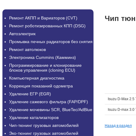
Чип тюн
Ремонт АКПП и Вариаторов (CVT)
Ремонт роботизированных КПП (DSG)
Автоэлектрик
Промывка печных радиаторов без снятия
Ремонт автолюков
Электроника Cummins (Камминз)
Программирование и клонирование
блоков управления (cloning ECU)
Компьютерная диагностика
Коррекция показаний одометра
Удаление ЕГР (EGR)
Isuzu D-Max 2.5
Удаление сажевого фильтра (FAP/DPF)
Удаление мочевины SCR, BlueTec/AdBlue
Isuzu D-max 3.0
Удаление катализаторов
Чип-тюнинг грузовых автомобилей
Назад в раздел
Эко-тюнинг грузовых автомобилей