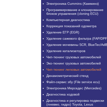
Электроника Cummins (Камминз)
Программирование и клонирование
блоков управления (cloning ECU)
Компьютерная диагностика
Коррекция показаний одометра
Удаление ЕГР (EGR)
Удаление сажевого фильтра (FAP/DPF
Удаление мочевины SCR, BlueTec/AdB
Удаление катализаторов
Чип-тюнинг грузовых автомобилей
Эко-тюнинг грузовых автомобилей
Чип-тюнинг легковых автомобилей
Динамометрический стенд
Файл-сервис эбу (File service ecu)
Электроника Мерседес (Mercedes)
Диагностика ходовой
Диагностика и регулировка подвески
(пневмо, гидро) Toyota, Lexus