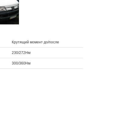
Крутящий момент до/после
230/272Нм
300/360Нм