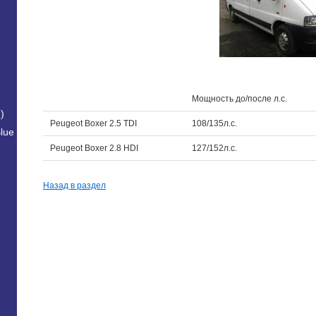
Мощность до/после л.с.
)
Peugeot Boxer 2.5 TDI
108/135л.с.
lue
Peugeot Boxer 2.8 HDI
127/152л.с.
Назад в раздел