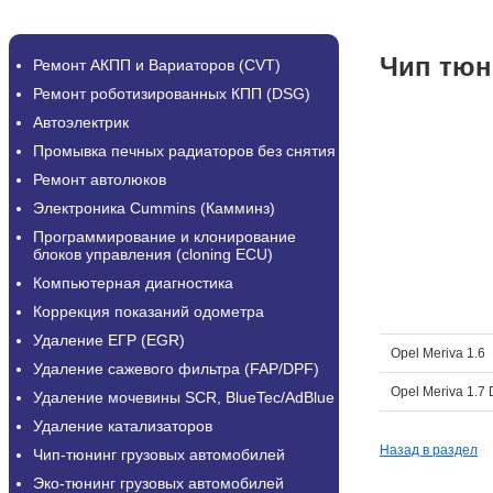
Чип тюн
Ремонт АКПП и Вариаторов (CVT)
Ремонт роботизированных КПП (DSG)
Автоэлектрик
Промывка печных радиаторов без снятия
Ремонт автолюков
Электроника Cummins (Камминз)
Программирование и клонирование
блоков управления (cloning ECU)
Компьютерная диагностика
Коррекция показаний одометра
Удаление ЕГР (EGR)
Opel Meriva 1.6
Удаление сажевого фильтра (FAP/DPF)
Opel Meriva 1.7 
Удаление мочевины SCR, BlueTec/AdBlue
Удаление катализаторов
Назад в раздел
Чип-тюнинг грузовых автомобилей
Эко-тюнинг грузовых автомобилей