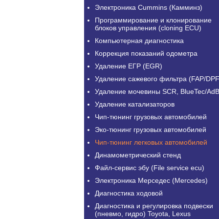
Электроника Cummins (Камминз)
Программирование и клонирование
блоков управления (cloning ECU)
Компьютерная диагностика
Коррекция показаний одометра
Удаление ЕГР (EGR)
Удаление сажевого фильтра (FAP/DPF
Удаление мочевины SCR, BlueTec/AdB
Удаление катализаторов
Чип-тюнинг грузовых автомобилей
Эко-тюнинг грузовых автомобилей
Чип-тюнинг легковых автомобилей
Динамометрический стенд
Файл-сервис эбу (File service ecu)
Электроника Мерседес (Mercedes)
Диагностика ходовой
Диагностика и регулировка подвески
(пневмо, гидро) Toyota, Lexus