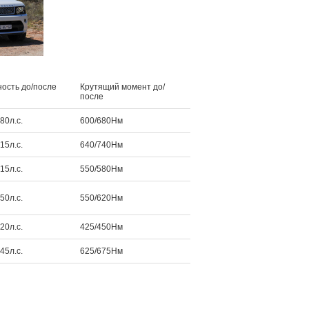
ость до/после
Крутящий момент до/
после
80л.с.
600/680Нм
15л.с.
640/740Нм
15л.с.
550/580Нм
50л.с.
550/620Нм
20л.с.
425/450Нм
45л.с.
625/675Нм