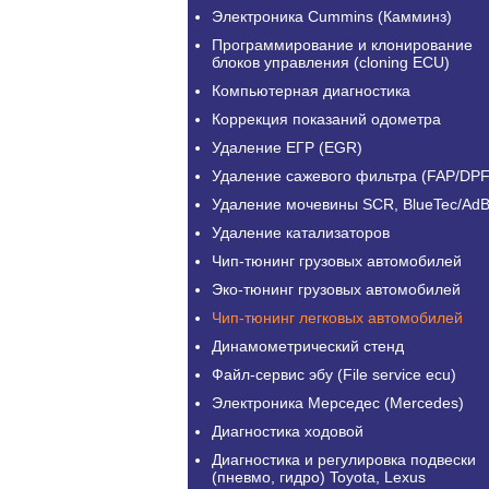
Электроника Cummins (Камминз)
Программирование и клонирование
блоков управления (cloning ECU)
Компьютерная диагностика
Коррекция показаний одометра
Удаление ЕГР (EGR)
Удаление сажевого фильтра (FAP/DPF
Удаление мочевины SCR, BlueTec/AdB
Удаление катализаторов
Чип-тюнинг грузовых автомобилей
Эко-тюнинг грузовых автомобилей
Чип-тюнинг легковых автомобилей
Динамометрический стенд
Файл-сервис эбу (File service ecu)
Электроника Мерседес (Mercedes)
Диагностика ходовой
Диагностика и регулировка подвески
(пневмо, гидро) Toyota, Lexus