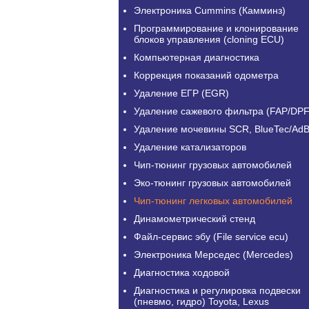
Электроника Cummins (Камминз)
Программирование и клонирование
блоков управления (cloning ECU)
Компьютерная диагностика
Коррекция показаний одометра
Удаление ЕГР (EGR)
Удаление сажевого фильтра (FAP/DPF
Удаление мочевины SCR, BlueTec/AdB
Удаление катализаторов
Чип-тюнинг грузовых автомобилей
Эко-тюнинг грузовых автомобилей
Чип-тюнинг легковых автомобилей
Динамометрический стенд
Файл-сервис эбу (File service ecu)
Электроника Мерседес (Mercedes)
Диагностика ходовой
Диагностика и регулировка подвески
(пневмо, гидро) Toyota, Lexus